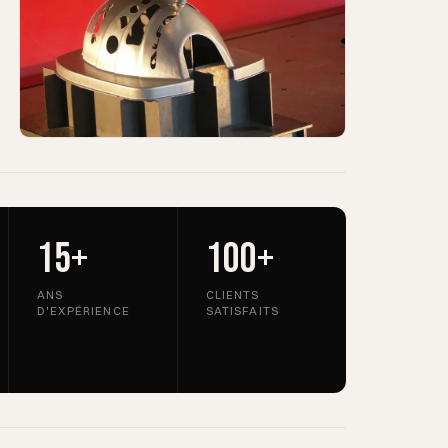
15+
100+
ANS
CLIENTS
D'EXPÉRIENCE
SATISFAITS