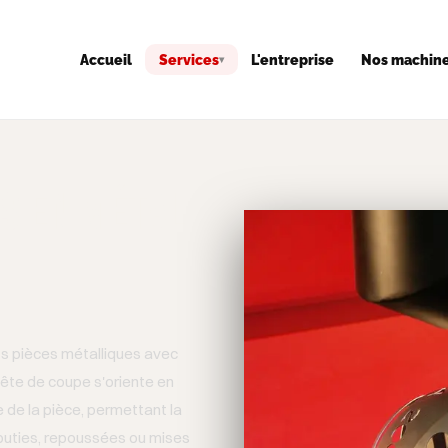
Accueil
Services
L'entreprise
Nos machin
▾
ns en métal
vos pièces métalliques avec
 tête de coupe s'oriente en
 de la pièce, permettant la
outies, repoussées ou mises