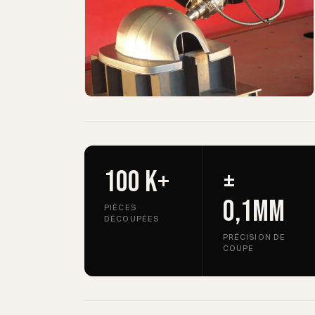
100 k+
±
0,1mm
PIÈCES
DÉCOUPÉES
PRÉCISION DE
COUPE