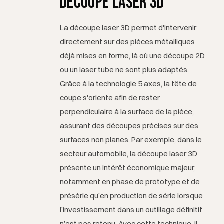
découpe laser 3D
La découpe laser 3D permet d'intervenir
directement sur des pièces métalliques
déjà mises en forme, là où une découpe 2D
ou un laser tube ne sont plus adaptés.
Grâce à la technologie 5 axes, la tête de
coupe s'oriente afin de rester
perpendiculaire à la surface de la pièce,
assurant des découpes précises sur des
surfaces non planes. Par exemple, dans le
secteur automobile, la découpe laser 3D
présente un intérêt économique majeur,
notamment en phase de prototype et de
présérie qu’en production de série lorsque
l’investissement dans un outillage définitif
n’est pas retenu. Avec cette technique, il