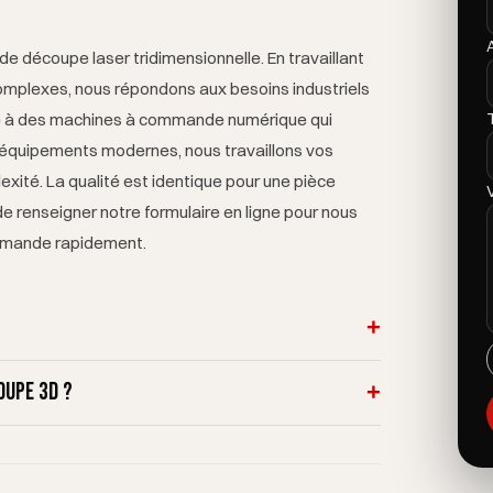
e découpe laser tridimensionnelle. En travaillant
s complexes, nous répondons aux besoins industriels
e à des machines à commande numérique qui
 équipements modernes, nous travaillons vos
exité. La qualité est identique pour une pièce
 de renseigner notre formulaire en ligne pour nous
demande rapidement.
+
 pour l'usinage de pièces aux formes
oupe 3D ?
+
lle que soit leur géométrie, sont découpés avec
basé en France. Nous honorons chaque demande, qu'il
chiers : un fichier 3D au format STEP ou IGES
ique ou d'une production en série.
ux supérieure et inférieure, épaisseur et courbes de