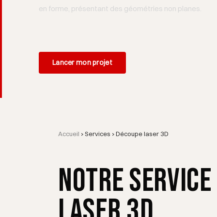
en forme, présentant des géométries non planes.
Lancer mon projet
Accueil
›
Services
›
Découpe laser 3D
Notre service
laser 3D