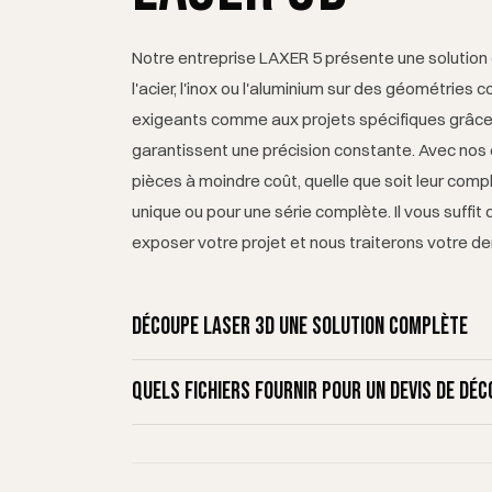
Notre entreprise LAXER 5 présente une solution d
l'acier, l'inox ou l'aluminium sur des géométrie
exigeants comme aux projets spécifiques grâc
garantissent une précision constante. Avec nos
pièces à moindre coût, quelle que soit leur compl
unique ou pour une série complète. Il vous suffit
exposer votre projet et nous traiterons votre 
Découpe laser 3D une solution complète
La découpe laser 3D est une technologie de pointe
Quels fichiers fournir pour un devis de déc
tridimensionnelles. Les éléments métalliques, que
précision au sein de notre atelier de production 
Pour établir un devis, nous avons besoin de deux fi
s'agisse d'une pièce prototype, d'un exemplaire un
contenant la géométrie complète de la pièce — pea