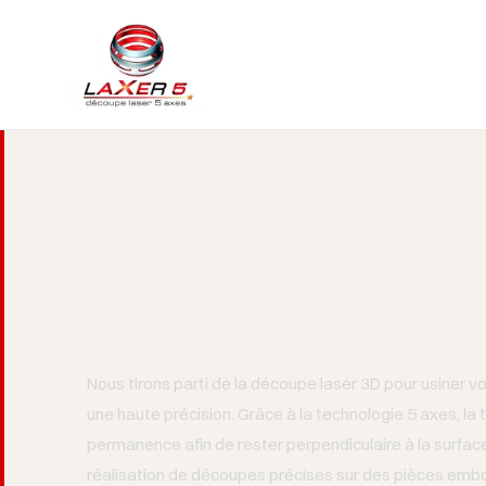
Découpe laser 3D
pour vos réalisatio
Nous tirons parti de la découpe laser 3D pour usiner 
une haute précision. Grâce à la technologie 5 axes, la
permanence afin de rester perpendiculaire à la surface
réalisation de découpes précises sur des pièces emb