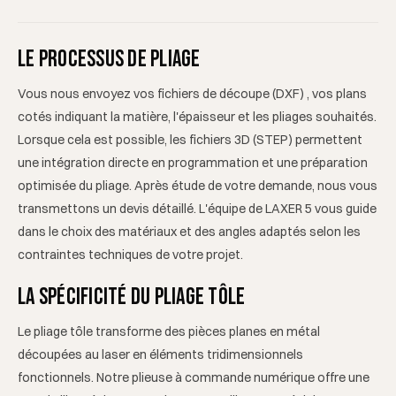
Les feuilles métalliques sont façonnées avec exactitude afin
Pour établir un devis de pliage, nous avons besoin d'un PDF
de leur donner les formes spécifiques dont vous avez besoin.
coté précisant la matière, l'épaisseur, les angles et les
Grâce à notre plieuse à commande numérique, vous bénéficiez
quantités. Un fichier STEP est le bienvenu pour les pièces
Le processus de pliage
d'une qualité constante à un tarif compétitif, même pour de
complexes. Si la découpe est également à réaliser chez nous,
petites quantités.
Vous nous envoyez vos fichiers de découpe (DXF) , vos plans
joignez le DXF de la mise à plat.
cotés indiquant la matière, l'épaisseur et les pliages souhaités.
Lorsque cela est possible, les fichiers 3D (STEP) permettent
une intégration directe en programmation et une préparation
optimisée du pliage. Après étude de votre demande, nous vous
transmettons un devis détaillé. L'équipe de LAXER 5 vous guide
dans le choix des matériaux et des angles adaptés selon les
contraintes techniques de votre projet.
La spécificité du pliage tôle
Le pliage tôle transforme des pièces planes en métal
découpées au laser en éléments tridimensionnels
fonctionnels. Notre plieuse à commande numérique offre une