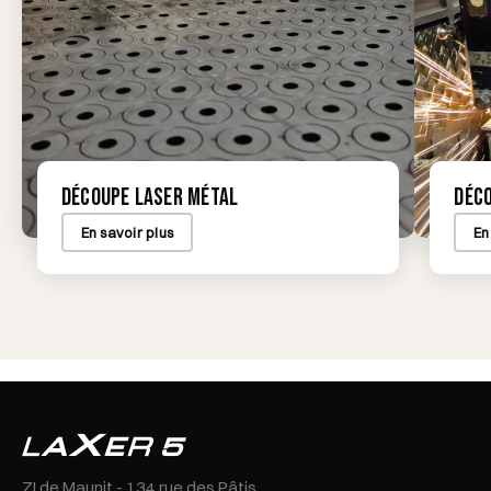
Découpe laser métal
Déco
En savoir plus
En
ZI de Maunit - 134 rue des Pâtis