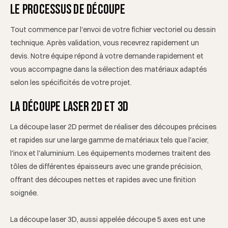
notamment pour la qualité homogène des pièces produites et
machine s'adapte à tous les volumes avec la même qualité et
Le processus de découpe
leur excellente résistance. Notre atelier situé en France réalise
les mêmes délais de réponse.
vos projets avec réactivité, que vous ayez besoin d'une pièce
Tout commence par l'envoi de votre fichier vectoriel ou dessin
unique, d'un prototype ou d'une série complète. Le procédé
technique. Après validation, vous recevrez rapidement un
employé garantit un résultat optimal et vous fait bénéficier
devis. Notre équipe répond à votre demande rapidement et
des coûts maîtrisés, y compris lorsque vous commandez de
vous accompagne dans la sélection des matériaux adaptés
petites quantités
selon les spécificités de votre projet.
La découpe laser 2D et 3D
La découpe laser 2D permet de réaliser des découpes précises
et rapides sur une large gamme de matériaux tels que l'acier,
l'inox et l'aluminium. Les équipements modernes traitent des
tôles de différentes épaisseurs avec une grande précision,
offrant des découpes nettes et rapides avec une finition
soignée.
La découpe laser 3D, aussi appelée découpe 5 axes est une