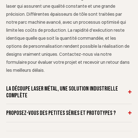
laser qui assurent une qualité constante et une grande
précision. Différentes épaisseurs de tôle sont traitées par
notre parc machine avancé, avec un processus optimisé qui
limite les coûts de production. La rapidité d'exécution reste
identique quelle que soit la quantité commandée, et les
options de personnalisation rendent possible la réalisation de
designs vraiment uniques. Contactez-nous via notre
formulaire pour évaluer votre projet et recevoir un retour dans
les meilleurs délais.
La découpe laser métal, une solution industrielle
+
complète
Cette technologie offre une grande souplesse pour la
+
Proposez-vous des petites séries et prototypes ?
fabrication industrielle. Les feuilles métalliques, quelle que soit
leur épaisseur, font l’objet d’un traitement minutieux. Les
Oui, nous répondons aussi bien aux demandes de pièces
entreprises industrielles y trouvent un intérêt particulier,
uniques et prototypes qu'aux productions en série. Notre parc